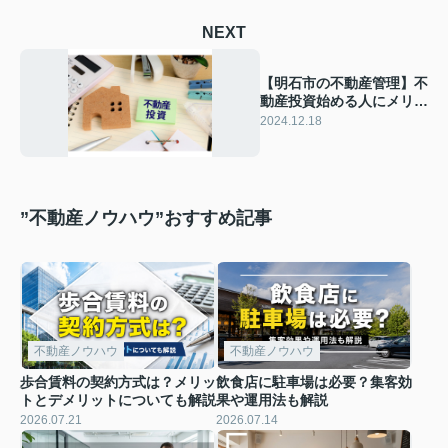
NEXT
【明石市の不動産管理】不
動産投資始める人にメリッ
トやリスクを解説
2024.12.18
”不動産ノウハウ”おすすめ記事
不動産ノウハウ
不動産ノウハウ
歩合賃料の契約方式は？メリッ
飲食店に駐車場は必要？集客効
トとデメリットについても解説
果や運用法も解説
2026.07.21
2026.07.14