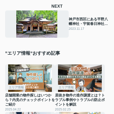
NEXT
神戸市西区にある平野八
幡神社・宇留春日神社に
ついてご紹介！
2023.11.17
”エリア情報”おすすめ記事
エリア情報
エリア情報
店舗開業の物件探しはいつか
居抜き物件の造作譲渡とは？ト
ら？内見のチェックポイントを
ラブル事例やトラブルの防止ポ
ご紹介
イントを解説
2025.04.22
2025.02.25