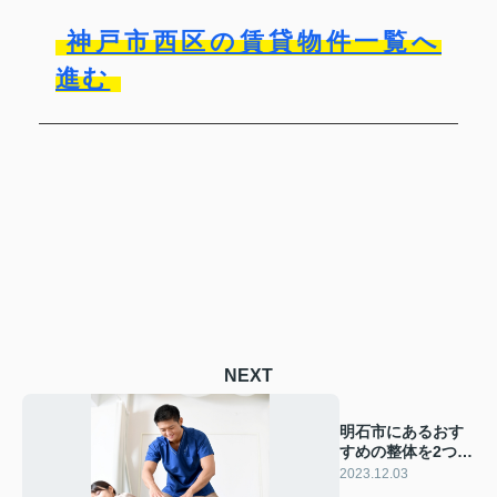
神戸市西区の賃貸物件一覧へ
進む
NEXT
明石市にあるおす
すめの整体を2つご
紹介！
2023.12.03