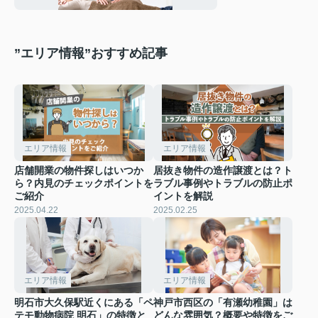
”エリア情報”おすすめ記事
エリア情報
エリア情報
店舗開業の物件探しはいつか
居抜き物件の造作譲渡とは？ト
ら？内見のチェックポイントを
ラブル事例やトラブルの防止ポ
ご紹介
イントを解説
2025.04.22
2025.02.25
エリア情報
エリア情報
明石市大久保駅近くにある「ペ
神戸市西区の「有瀬幼稚園」は
テモ動物病院 明石」の特徴と
どんな雰囲気？概要や特徴をご