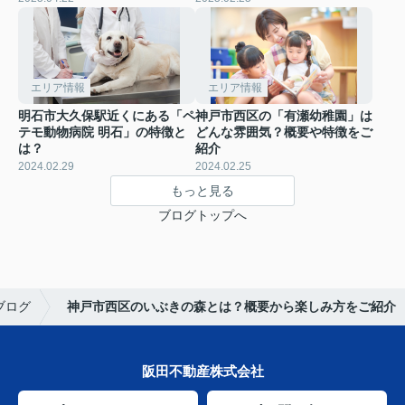
エリア情報
エリア情報
明石市大久保駅近くにある「ペ
神戸市西区の「有瀬幼稚園」は
テモ動物病院 明石」の特徴と
どんな雰囲気？概要や特徴をご
は？
紹介
2024.02.29
2024.02.25
もっと見る
ブログトップへ
ブログ
神戸市西区のいぶきの森とは？概要から楽しみ方をご紹介
阪田不動産株式会社