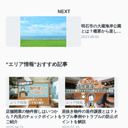
NEXT
明石市の大蔵海岸公園
とは？概要から楽しみ
方をご紹介
2023.08.04
”エリア情報”おすすめ記事
エリア情報
エリア情報
店舗開業の物件探しはいつか
居抜き物件の造作譲渡とは？ト
ら？内見のチェックポイントを
ラブル事例やトラブルの防止ポ
ご紹介
イントを解説
2025.04.22
2025.02.25