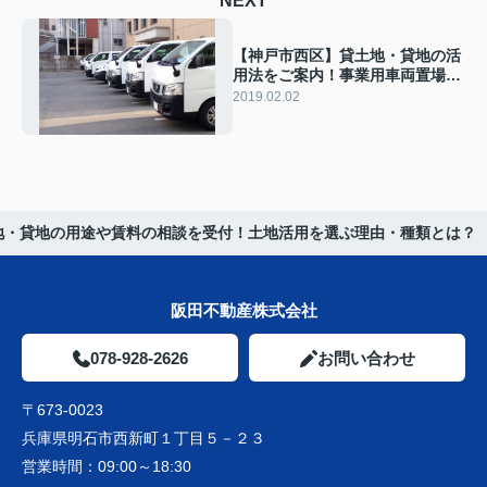
NEXT
【神戸市西区】貸土地・貸地の活
用法をご案内！事業用車両置場に
市街化調整区域がおすすめの理由
2019.02.02
地・貸地の用途や賃料の相談を受付！土地活用を選ぶ理由・種類とは？
阪田不動産株式会社
078-928-2626
お問い合わせ
〒673-0023
兵庫県明石市西新町１丁目５－２３
営業時間：
09:00～18:30