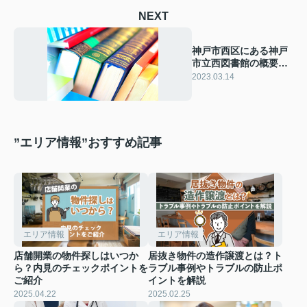
NEXT
神戸市西区にある神戸
市立西図書館の概要と
魅力をご紹介
2023.03.14
”エリア情報”おすすめ記事
エリア情報
エリア情報
店舗開業の物件探しはいつか
居抜き物件の造作譲渡とは？ト
ら？内見のチェックポイントを
ラブル事例やトラブルの防止ポ
ご紹介
イントを解説
2025.04.22
2025.02.25