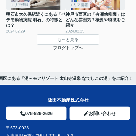
エリア情報
エリア情報
明石市大久保駅近くにある「ペ
神戸市西区の「有瀬幼稚園」は
テモ動物病院 明石」の特徴と
どんな雰囲気？概要や特徴をご
は？
紹介
2024.02.29
2024.02.25
もっと見る
ブログトップへ
西区にある「湯～モアリゾート 太山寺温泉 なでしこの湯」をご紹介！
阪田不動産株式会社
078-928-2626
お問い合わせ
〒673-0023
兵庫県明石市西新町１丁目５－２３