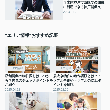
兵庫県神戸市西区での開業
に利用できる神戸開業支援
コンシェルジュとは
2023.01.20
”エリア情報”おすすめ記事
エリア情報
エリア情報
店舗開業の物件探しはいつか
居抜き物件の造作譲渡とは？ト
ら？内見のチェックポイントを
ラブル事例やトラブルの防止ポ
ご紹介
イントを解説
2025.04.22
2025.02.25