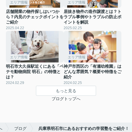
エリア情報
エリア情報
店舗開業の物件探しはいつか
居抜き物件の造作譲渡とは？ト
ら？内見のチェックポイントを
ラブル事例やトラブルの防止ポ
ご紹介
イントを解説
2025.04.22
2025.02.25
エリア情報
エリア情報
明石市大久保駅近くにある「ペ
神戸市西区の「有瀬幼稚園」は
テモ動物病院 明石」の特徴と
どんな雰囲気？概要や特徴をご
は？
紹介
2024.02.29
2024.02.25
もっと見る
ブログトップへ
へ
ブログ
兵庫県明石市にあるおすすめの学習塾をご紹介！