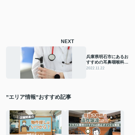
NEXT
兵庫県明石市にあるお
すすめの耳鼻咽喉科
は？診療内容やアクセ
2022.11.22
スもご紹介！
”エリア情報”おすすめ記事