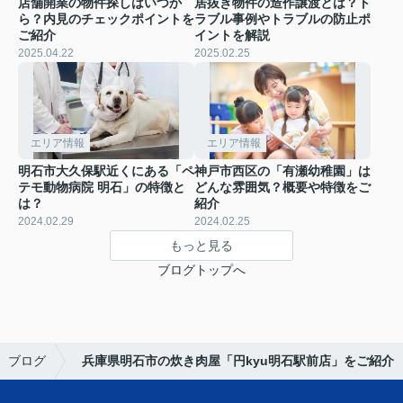
店舗開業の物件探しはいつか
居抜き物件の造作譲渡とは？ト
ら？内見のチェックポイントを
ラブル事例やトラブルの防止ポ
ご紹介
イントを解説
2025.04.22
2025.02.25
エリア情報
エリア情報
明石市大久保駅近くにある「ペ
神戸市西区の「有瀬幼稚園」は
テモ動物病院 明石」の特徴と
どんな雰囲気？概要や特徴をご
は？
紹介
2024.02.29
2024.02.25
もっと見る
ブログトップへ
ブログ
兵庫県明石市の炊き肉屋「円kyu明石駅前店」をご紹介