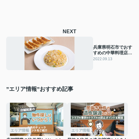
NEXT
兵庫県明石市でおす
すめの中華料理店を
ご紹介
2022.09.13
”エリア情報”おすすめ記事
エリア情報
エリア情報