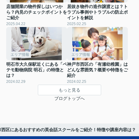
店舗開業の物件探しはいつか
居抜き物件の造作譲渡とは？ト
ら？内見のチェックポイントを
ラブル事例やトラブルの防止ポ
ご紹介
イントを解説
2025.04.22
2025.02.25
エリア情報
エリア情報
明石市大久保駅近くにある「ペ
神戸市西区の「有瀬幼稚園」は
テモ動物病院 明石」の特徴と
どんな雰囲気？概要や特徴をご
は？
紹介
2024.02.29
2024.02.25
もっと見る
ブログトップへ
市西区にあるおすすめの英会話スクールをご紹介！特徴や講座内容は？