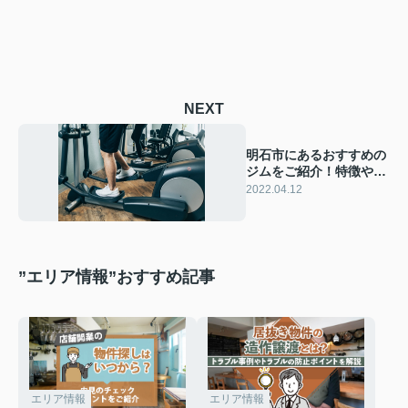
NEXT
明石市にあるおすすめの
ジムをご紹介！特徴やア
クセス方法は？
2022.04.12
”エリア情報”おすすめ記事
エリア情報
エリア情報