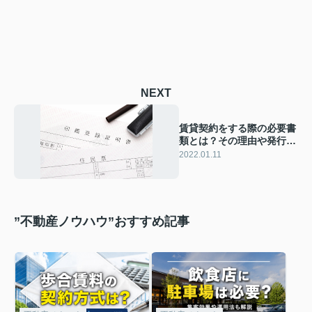
NEXT
賃貸契約をする際の必要書
類とは？その理由や発行手
順についてご紹介！
2022.01.11
”不動産ノウハウ”おすすめ記事