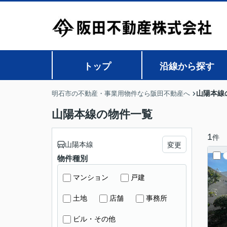
トップ
沿線から探す
山陽本線
明石市の不動産・事業用物件なら阪田不動産へ
山陽本線の物件一覧
1
件
山陽本線
変更
物件種別
マンション
戸建
土地
店舗
事務所
ビル・その他