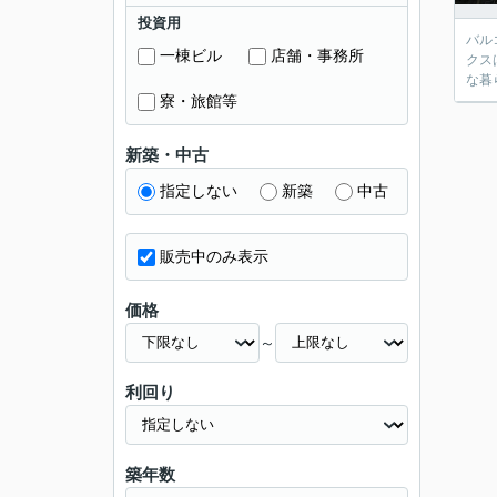
投資用
バル
一棟ビル
店舗・事務所
クス
な暮
寮・旅館等
新築・中古
指定しない
新築
中古
販売中のみ表示
価格
～
利回り
築年数