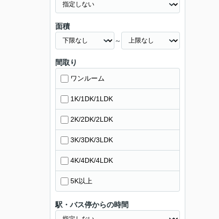
面積
～
間取り
ワンルーム
1K/1DK/1LDK
2K/2DK/2LDK
3K/3DK/3LDK
4K/4DK/4LDK
5K以上
駅・バス停からの時間