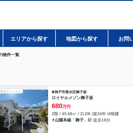
エリアから探す
地図から探す
お問
の物件一覧
中古マンション
神戸市垂水区
舞子坂
ロイヤルメゾン舞子坂
680
万円
2階 / 49.68㎡ / 2LDK /築34年 /4階建
山陽本線
「
舞子
」駅 徒歩16分