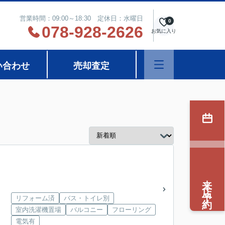
営業時間：09:00～18:30 定休日：水曜日
0
078-928-2626
お気に入り
い合わせ
売却査定
来店予約
リフォーム済
バス・トイレ別
室内洗濯機置場
バルコニー
フローリング
電気有