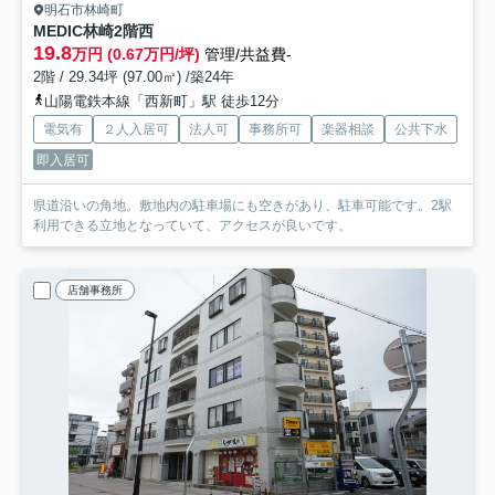
明石市林崎町
MEDIC林崎
2階西
19.8
万円 (0.67万円/坪)
管理/共益費-
2階 / 29.34坪 (97.00㎡) /築24年
山陽電鉄本線「西新町」駅 徒歩12分
電気有
２人入居可
法人可
事務所可
楽器相談
公共下水
即入居可
県道沿いの角地。敷地内の駐車場にも空きがあり、駐車可能です。2駅
利用できる立地となっていて、アクセスが良いです。
店舗事務所