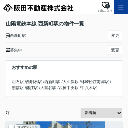
0
お気に入り
山陽電鉄本線 西新町駅の物件一覧
西新町駅
変更
募集中
変更
おすすめの駅
明石駅
/
西明石駅
/
西新町駅
/
大久保駅
/
林崎松江海岸駅
/
朝霧駅
/
藤江駅
/
大蔵谷駅
/
西神中央駅
/
中八木駅
7
件
賃貸マンション