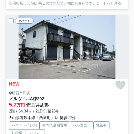
石硯町店(331m)があるので急な買い物にも便利です。こ...
もっと見る
アパート
NEW
明石市和坂
メルヴィルA棟
202
5.7
万円
管理/共益費-
2階 / 54.34㎡ / 2LDK /築28年
山陽電鉄本線「西新町」駅 徒歩22分
バス・トイレ別
室内洗濯機置場
バルコニー
電気有
駐輪場
シャワー