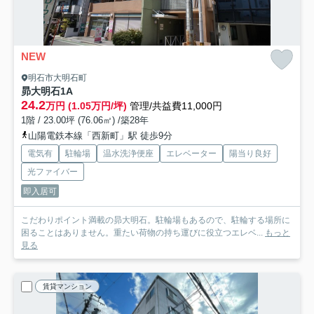
NEW
明石市大明石町
昴大明石
1A
24.2
万円 (1.05万円/坪)
管理/共益費11,000円
1階 / 23.00坪 (76.06㎡) /築28年
山陽電鉄本線「西新町」駅 徒歩9分
電気有
駐輪場
温水洗浄便座
エレベーター
陽当り良好
光ファイバー
即入居可
こだわりポイント満載の昴大明石。駐輪場もあるので、駐輪する場所に
困ることはありません。重たい荷物の持ち運びに役立つエレベ...
もっと
見る
賃貸マンション