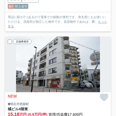
敷0
即入居可
周辺に駅が2つあるので電車での移動が便利です。身支度にもお使いい
ただける、洗面所が独立した物件です。賃貸物件であれば、費...
もっと
見る
店舗事務所
NEW
明石市西新町
橘ビル
4階東
15.18
万円 (0.9万円/坪)
管理/共益費17,600円