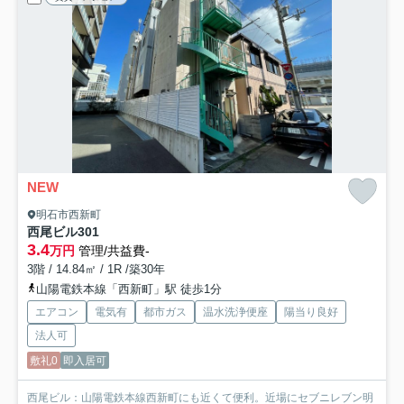
NEW
明石市西新町
西尾ビル
301
3.4
万円
管理/共益費-
3階 / 14.84㎡ / 1R /築30年
山陽電鉄本線「西新町」駅 徒歩1分
エアコン
電気有
都市ガス
温水洗浄便座
陽当り良好
法人可
敷礼0
即入居可
西尾ビル：山陽電鉄本線西新町にも近くて便利。近場にセブニレブン明