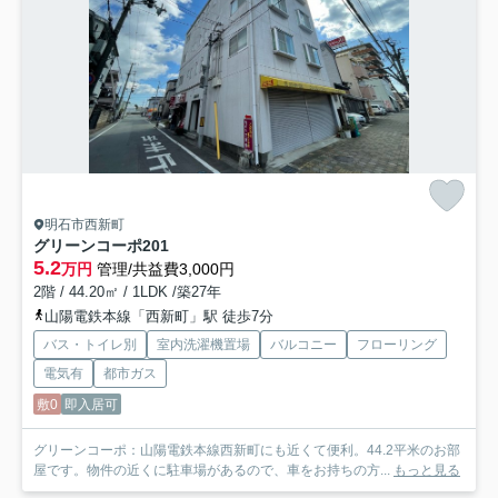
明石市西新町
グリーンコーポ
201
5.2
万円
管理/共益費3,000円
2階 / 44.20㎡ / 1LDK /築27年
山陽電鉄本線「西新町」駅 徒歩7分
バス・トイレ別
室内洗濯機置場
バルコニー
フローリング
電気有
都市ガス
敷0
即入居可
グリーンコーポ：山陽電鉄本線西新町にも近くて便利。44.2平米のお部
屋です。物件の近くに駐車場があるので、車をお持ちの方...
もっと見る