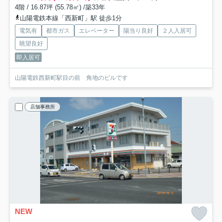
4階 / 16.87坪 (55.78㎡) /築33年
山陽電鉄本線「西新町」駅 徒歩1分
電気有
都市ガス
エレベーター
陽当り良好
２人入居可
眺望良好
即入居可
山陽電鉄西新町駅目の前 角地のビルです
店舗事務所
NEW