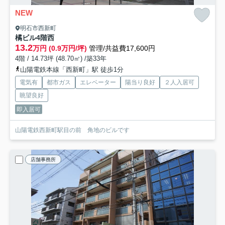
NEW
明石市西新町
橘ビル
4階西
13.2
万円 (0.9万円/坪)
管理/共益費17,600円
4階 / 14.73坪 (48.70㎡) /築33年
山陽電鉄本線「西新町」駅 徒歩1分
電気有
都市ガス
エレベーター
陽当り良好
２人入居可
眺望良好
即入居可
山陽電鉄西新町駅目の前 角地のビルです
店舗事務所