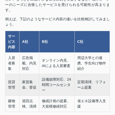
ーのニーズに合致したサービスを受けられる可能性が高まりま
す。
例えば、下記のようなサービス内容の違いを比較検討してみまし
ょう。
サー
ビス
A社
B社
C社
内容
入居
広告掲
周辺大学との連
オンライン内見、
者募
載、内見
携、学生向け物件
AIによる入居審査
集
対応
紹介
設備故障対応、24
賃貸
家賃集
定期清掃、リフォ
時間コールセンタ
管理
金、督促
ーム提案
ー
建物
巡回点
修繕計画の提案、
省エネ設備導入支
管理
検、清掃
大規模修繕対応
援