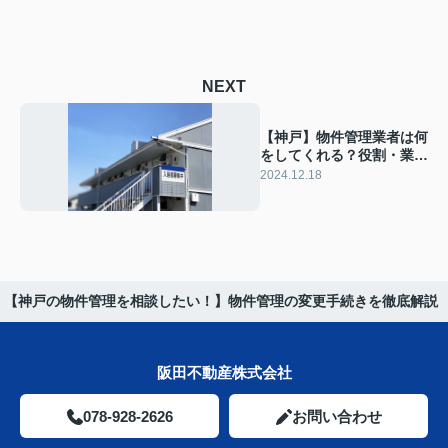
NEXT
【神戸】物件管理業者は何
をしてくれる？役割・業務
フローを徹底解説
2024.12.18
【神戸の物件管理を相談したい！】物件管理の変更手続きを徹底解説
阪田不動産株式会社
078-928-2626
お問い合わせ