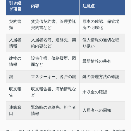
引き継
内容
注意点
ぎ項目
契約書
賃貸借契約書、管理委託
原本の確認、保管場
類
契約書など
所の明確化
入居者
入居者名簿、連絡先、契
個人情報の適切な取
情報
約内容など
り扱い
建物の
設備仕様、修繕履歴、図
最新情報の共有
情報
面など
鍵
マスターキー、各戸の鍵
鍵の管理方法の確認
収支報
収支報告書、滞納情報な
未収金の確認
告
ど
連絡窓
緊急時の連絡先、担当者
入居者への周知
口
情報