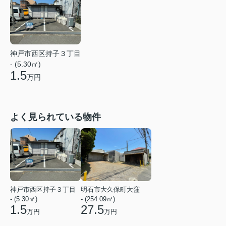
神戸市西区持子３丁目
- (5.30㎡)
1.5
万円
よく見られている物件
神戸市西区持子３丁目
明石市大久保町大窪
- (5.30㎡)
- (254.09㎡)
1.5
27.5
万円
万円