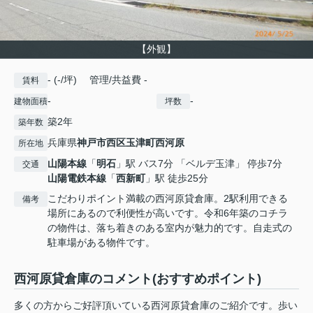
【外観】
- (-/坪) 管理/共益費 -
賃料
-
-
建物面積
坪数
築2年
築年数
兵庫県
神戸市西区
玉津町西河原
所在地
山陽本線
「
明石
」駅 バス7分 「ベルデ玉津」 停歩7分
交通
山陽電鉄本線
「
西新町
」駅 徒歩25分
こだわりポイント満載の西河原貸倉庫。2駅利用できる
備考
場所にあるので利便性が高いです。令和6年築のコチラ
の物件は、落ち着きのある室内が魅力的です。自走式の
駐車場がある物件です。
西河原貸倉庫のコメント(おすすめポイント)
多くの方からご好評頂いている西河原貸倉庫のご紹介です。歩い