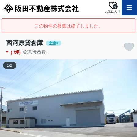
0
お気に入り
この物件の募集は終了しました。
西河原貸倉庫
空室0
-
(-/坪)
管理/共益費 -
1
/
2