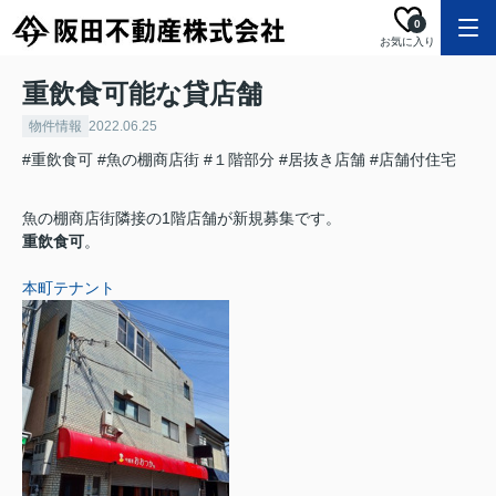
0
お気に入り
重飲食可能な貸店舗
物件情報
2022.06.25
#重飲食可
#魚の棚商店街
#１階部分
#居抜き店舗
#店舗付住宅
魚の棚商店街隣接の1階店舗が新規募集です。
重飲食可
。
本町テナント