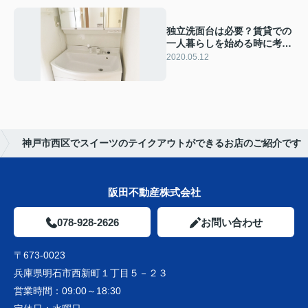
独立洗面台は必要？賃貸での
一人暮らしを始める時に考え
てみよう
2020.05.12
神戸市西区でスイーツのテイクアウトができるお店のご紹介です
阪田不動産株式会社
078-928-2626
お問い合わせ
〒673-0023
兵庫県明石市西新町１丁目５－２３
営業時間：
09:00～18:30