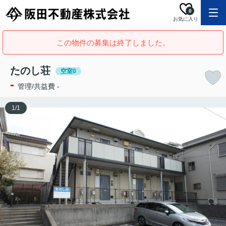
0
お気に入り
この物件の募集は終了しました。
たのし荘
空室0
-
管理/共益費 -
1
/
1