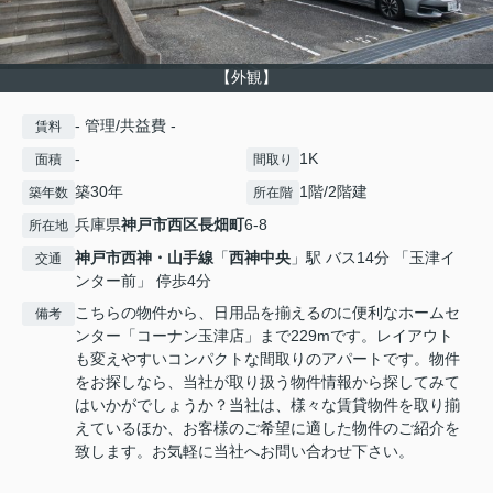
【外観】
- 管理/共益費 -
賃料
-
1K
面積
間取り
築30年
1階/2階建
築年数
所在階
兵庫県
神戸市西区
長畑町
6-8
所在地
神戸市西神・山手線
「
西神中央
」駅 バス14分 「玉津イ
交通
ンター前」 停歩4分
こちらの物件から、日用品を揃えるのに便利なホームセ
備考
ンター「コーナン玉津店」まで229mです。レイアウト
も変えやすいコンパクトな間取りのアパートです。物件
をお探しなら、当社が取り扱う物件情報から探してみて
はいかがでしょうか？当社は、様々な賃貸物件を取り揃
えているほか、お客様のご希望に適した物件のご紹介を
致します。お気軽に当社へお問い合わせ下さい。