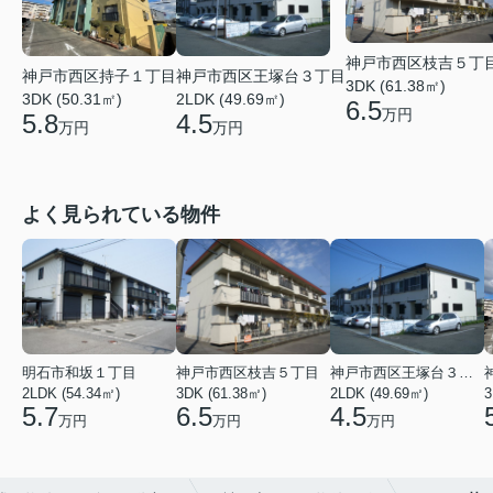
神戸市西区枝吉５丁
神戸市西区持子１丁目
神戸市西区王塚台３丁目
3DK (61.38㎡)
3DK (50.31㎡)
2LDK (49.69㎡)
6.5
万円
5.8
4.5
万円
万円
よく見られている物件
明石市和坂１丁目
神戸市西区枝吉５丁目
神戸市西区王塚台３丁目
2LDK (54.34㎡)
3DK (61.38㎡)
2LDK (49.69㎡)
3
5.7
6.5
4.5
万円
万円
万円