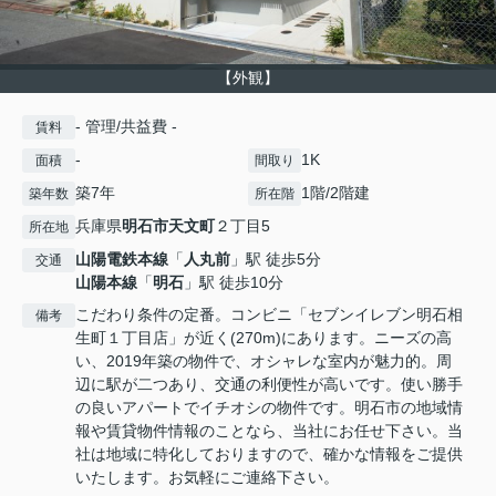
【外観】
- 管理/共益費 -
賃料
-
1K
面積
間取り
築7年
1階/2階建
築年数
所在階
兵庫県
明石市
天文町
２丁目5
所在地
山陽電鉄本線
「
人丸前
」駅 徒歩5分
交通
山陽本線
「
明石
」駅 徒歩10分
こだわり条件の定番。コンビニ「セブンイレブン明石相
備考
生町１丁目店」が近く(270m)にあります。ニーズの高
い、2019年築の物件で、オシャレな室内が魅力的。周
辺に駅が二つあり、交通の利便性が高いです。使い勝手
の良いアパートでイチオシの物件です。明石市の地域情
報や賃貸物件情報のことなら、当社にお任せ下さい。当
社は地域に特化しておりますので、確かな情報をご提供
いたします。お気軽にご連絡下さい。