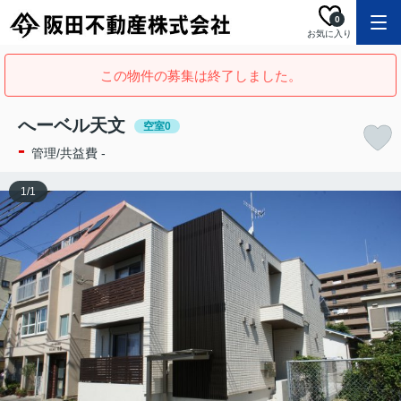
0
お気に入り
この物件の募集は終了しました。
へーベル天文
空室0
-
管理/共益費 -
1
/
1