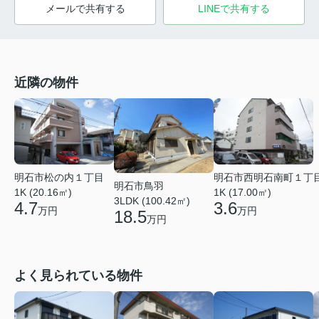
メールで共有する
LINEで共有する
近隣の物件
明石市松の内１丁目
明石市西明石南町１丁
明石市鳥羽
1K (20.16㎡)
1K (17.00㎡)
3LDK (100.42㎡)
4.7
3.6
万円
万円
18.5
万円
よく見られている物件