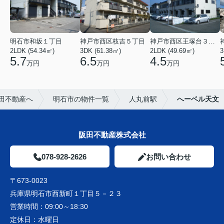
明石市和坂１丁目
神戸市西区枝吉５丁目
神戸市西区王塚台３丁目
2LDK (54.34㎡)
3DK (61.38㎡)
2LDK (49.69㎡)
3
5.7
6.5
4.5
万円
万円
万円
田不動産へ
明石市の物件一覧
人丸前駅
へーベル天文
阪田不動産株式会社
078-928-2626
お問い合わせ
〒673-0023
兵庫県明石市西新町１丁目５－２３
営業時間：
09:00～18:30
定休日：
水曜日