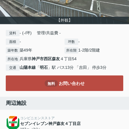
【外観】
- (-/坪) 管理/共益費 -
賃料
-
-
面積
坪数
築49年
1-2階/2階建
築年数
所在階
兵庫県
神戸市西区
森友
４丁目54
所在地
山陽本線
「
明石
」駅 バス13分 「吉田」 停歩3分
交通
お問い合わせ
無料
周辺施設
コンビニエンスストア
セブンイレブン神戸森友４丁目店