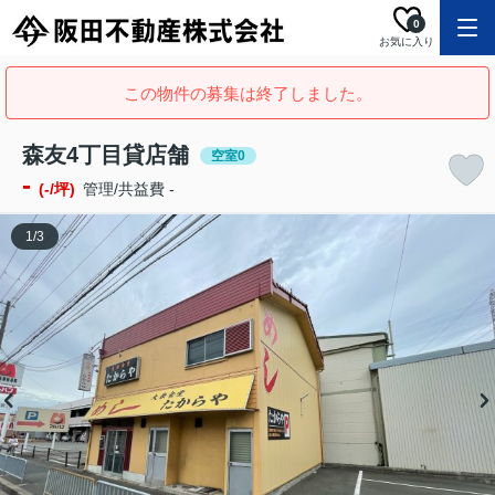
0
お気に入り
この物件の募集は終了しました。
森友4丁目貸店舗
空室0
-
(-/坪)
管理/共益費 -
1
/
3