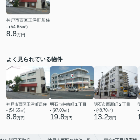
神戸市西区玉津町居住
- (54.65㎡)
8.8
万円
よく見られている物件
神戸市西区玉津町居住
明石市林崎町１丁目
明石市西新町２丁目
- (54.65㎡)
- (97.00㎡)
- (48.70㎡)
-
8.8
19.8
13.2
万円
万円
万円