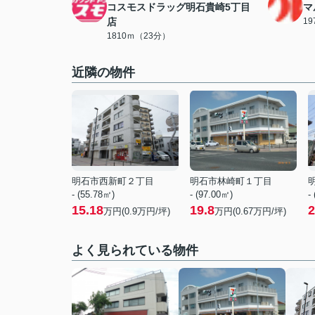
コスモスドラッグ明石貴崎5丁目
マ
店
1
1810ｍ（23分）
近隣の物件
明石市西新町２丁目
明石市林崎町１丁目
- (55.78㎡)
- (97.00㎡)
-
15.18
19.8
2
万円(
0.9
万円/坪)
万円(
0.67
万円/坪)
よく見られている物件