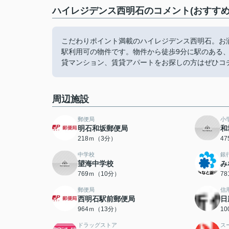
ハイレジデンス西明石のコメント(おすすめ
こだわりポイント満載のハイレジデンス西明石。お
駅利用可の物件です。物件から徒歩9分に駅のある
貸マンション、賃貸アパートをお探しの方はぜひコ
周辺施設
郵便局
小
明石和坂郵便局
和
218ｍ（3分）
4
中学校
銀
望海中学校
み
769ｍ（10分）
7
郵便局
信
西明石駅前郵便局
日
964ｍ（13分）
1
ドラッグストア
ス