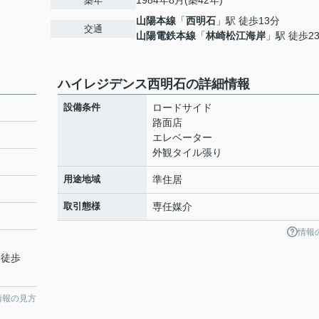
1984年8月(築42年)
築年
山陽本線
「
西明石
」駅 徒歩13分
交通
山陽電鉄本線
「
林崎松江海岸
」駅 徒歩2
ハイレジデンス西明石の詳細情報
設備条件
ロードサイド
路面店
エレベーター
外観タイル張り
用途地域
準住居
取引態様
専任媒介
情報
 徒歩
情報の見方