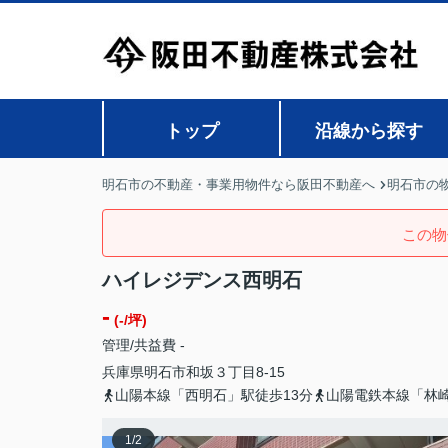
トップ
沿線から探す
明石市の不動産・事業用物件なら阪田不動産へ
明石市の
この物
ハイレジデンス西明石
-
(-/坪)
管理/共益費 -
兵庫県
明石市
和坂
３丁目8-15
山陽本線「西明石」駅徒歩13分
山陽電鉄本線「林崎
1
/
2