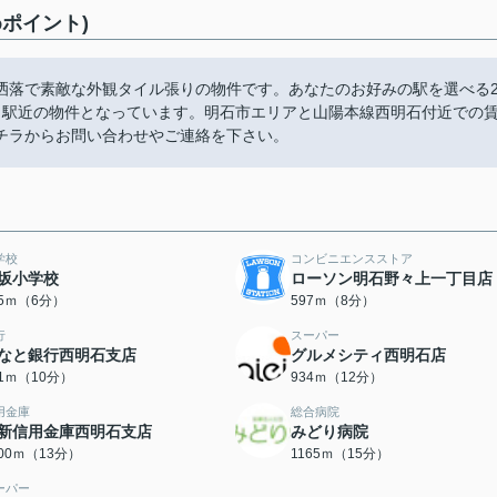
ポイント)
洒落で素敵な外観タイル張りの物件です。あなたのお好みの駅を選べる
、駅近の物件となっています。明石市エリアと山陽本線西明石付近での
チラからお問い合わせやご連絡を下さい。
学校
コンビニエンスストア
坂小学校
ローソン明石野々上一丁目店
75ｍ（6分）
597ｍ（8分）
行
スーパー
なと銀行西明石支店
グルメシティ西明石店
81ｍ（10分）
934ｍ（12分）
用金庫
総合病院
新信用金庫西明石支店
みどり病院
000ｍ（13分）
1165ｍ（15分）
ーパー