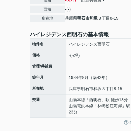
-(-/坪)
管理/共益費
-
価格
-(-)
面積
兵庫県
明石市
和坂
３丁目8-15
所在地
ハイレジデンス西明石の基本情報
物件名
ハイレジデンス西明石
価格
-(-/坪)
管理/共益費
-
築年月
1984年8月（築42年）
所在地
兵庫県
明石市
和坂
３丁目8-15
交通
山陽本線
「
西明石
」駅 徒歩13分
山陽電鉄本線
「
林崎松江海岸
」駅
23分