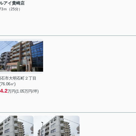
ルアイ貴崎店
973ｍ（25分）
明石市大明石町２丁目
 (76.06㎡)
4.2
万円(
1.05
万円/坪)