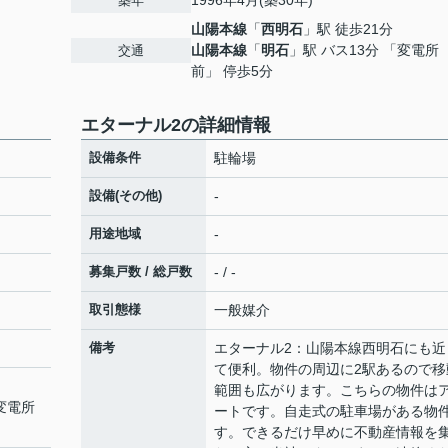
1996年4月(築30年)
築年
山陽本線
「
西明石
」駅 徒歩21分
山陽本線
「
明石
」駅 バス13分 「変電所
交通
前」 停歩5分
エターナル2の詳細情報
設備条件
駐輪場
設備(その他)
-
用途地域
-
募集戸数 / 総戸数
- / -
取引態様
一般媒介
備考
エターナル2：山陽本線西明石にも近
て便利。物件の周辺に2駅あるので移
範囲も広がります。こちらの物件は
「変電所
ートです。自走式の駐車場がある物
す。できるだけ早めに不動産情報を