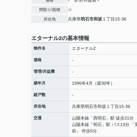
-
管理/共益費
-
価格
-/-
間取り/面積
兵庫県
明石市
和坂
１丁目15-36
所在地
エターナル2の基本情報
物件名
エターナル2
価格
-
管理/共益費
-
築年月
1996年4月（築30年）
総戸数
-
所在地
兵庫県
明石市
和坂
１丁目15-36
交通
山陽本線
「
西明石
」駅 徒歩21分
山陽本線
「
明石
」駅 バス13分 
前」 停歩5分