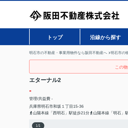
トップ
沿線から探す
明石市の不動産・事業用物件なら阪田不動産へ
明石市の
この物
エターナル2
-
管理/共益費 -
兵庫県
明石市
和坂
１丁目15-36
山陽本線「西明石」駅徒歩21分
山陽本線「明石」駅
1
/
1