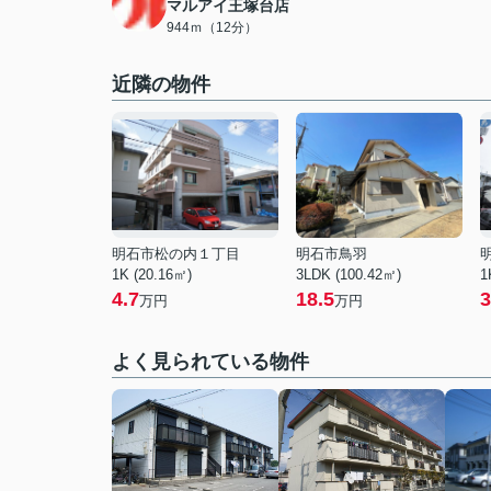
マルアイ王塚台店
944ｍ（12分）
近隣の物件
明石市松の内１丁目
明石市鳥羽
1K (20.16㎡)
3LDK (100.42㎡)
1
4.7
18.5
3
万円
万円
よく見られている物件