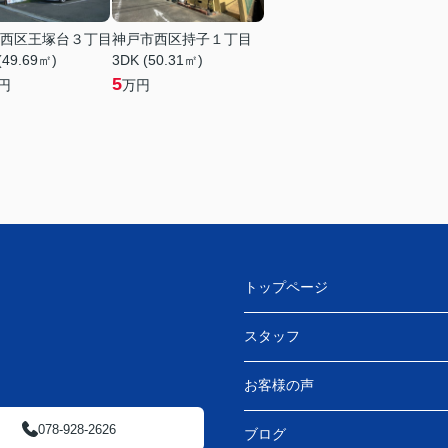
西区王塚台３丁目
神戸市西区持子１丁目
(49.69㎡)
3DK (50.31㎡)
5
円
万円
トップページ
スタッフ
お客様の声
078-928-2626
ブログ