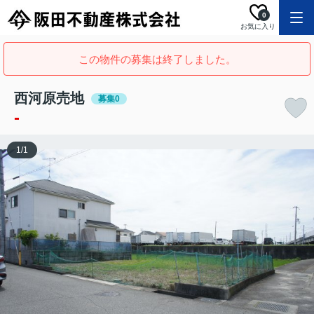
0
お気に入り
この物件の募集は終了しました。
西河原売地
募集0
-
1
/
1