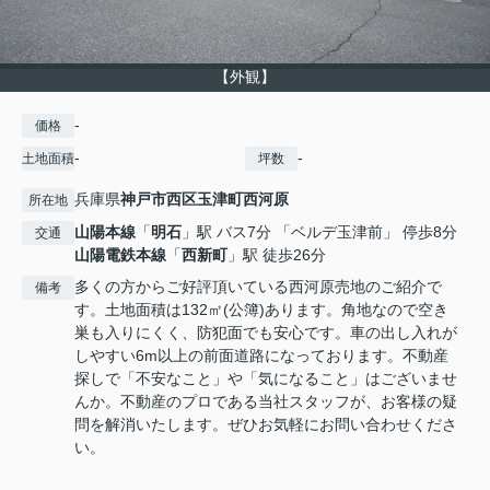
【外観】
-
価格
-
-
土地面積
坪数
兵庫県
神戸市西区
玉津町西河原
所在地
山陽本線
「
明石
」駅 バス7分 「ベルデ玉津前」 停歩8分
交通
山陽電鉄本線
「
西新町
」駅 徒歩26分
多くの方からご好評頂いている西河原売地のご紹介で
備考
す。土地面積は132㎡(公簿)あります。角地なので空き
巣も入りにくく、防犯面でも安心です。車の出し入れが
しやすい6m以上の前面道路になっております。不動産
探しで「不安なこと」や「気になること」はございませ
んか。不動産のプロである当社スタッフが、お客様の疑
問を解消いたします。ぜひお気軽にお問い合わせくださ
い。