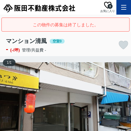
0
お気に入り
この物件の募集は終了しました。
マンション清風
空室0
-
(-/坪)
管理/共益費 -
1
/
1