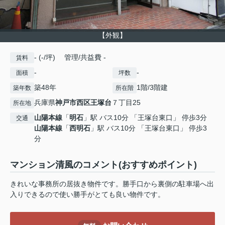
【外観】
- (-/坪) 管理/共益費 -
賃料
-
-
面積
坪数
築48年
1階/3階建
築年数
所在階
兵庫県
神戸市西区
王塚台
７丁目25
所在地
山陽本線
「
明石
」駅 バス10分 「王塚台東口」 停歩3分
交通
山陽本線
「
西明石
」駅 バス10分 「王塚台東口」 停歩3
分
マンション清風のコメント(おすすめポイント)
きれいな事務所の居抜き物件です。勝手口から裏側の駐車場へ出
入りできるので使い勝手がとても良い物件です。