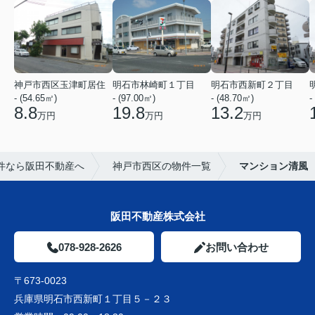
神戸市西区玉津町居住
明石市林崎町１丁目
明石市西新町２丁目
- (54.65㎡)
- (97.00㎡)
- (48.70㎡)
-
8.8
19.8
13.2
万円
万円
万円
件なら阪田不動産へ
神戸市西区の物件一覧
マンション清風
阪田不動産株式会社
078-928-2626
お問い合わせ
〒673-0023
兵庫県明石市西新町１丁目５－２３